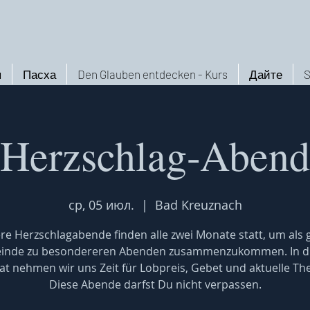
ы
Пасха
Den Glauben entdecken - Kurs
Дайте
S
Herzschlag-Abend
ср, 05 июл.
  |  
Bad Kreuznach
re Herzschlagabende finden alle zwei Monate statt, um als 
inde zu besondereren Abenden zusammenzukommen. In d
t nehmen wir uns Zeit für Lobpreis, Gebet und aktuelle T
Diese Abende darfst Du nicht verpassen.