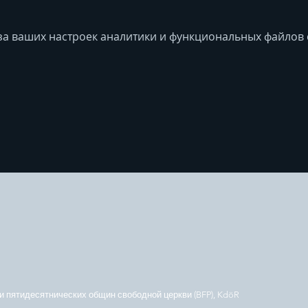
за ваших настроек аналитики и функциональных файлов c
 пятидесятнических общин свободной церкви (BFP), KdöR