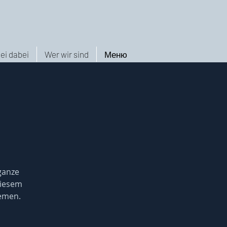
ei dabei
Wer wir sind
Меню
ganze
iesem
hemen.