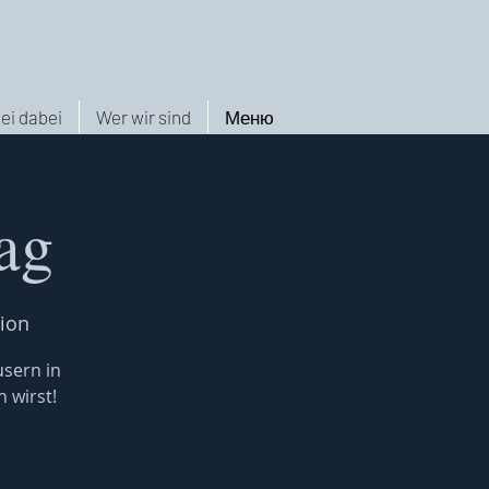
ei dabei
Wer wir sind
Меню
ag
ion
usern in
 wirst!