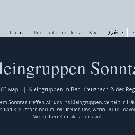
ы
Пасха
Den Glauben entdecken - Kurs
Дайте
S
leingruppen Sonnt
 03 мар.
  |  
Kleingruppen in Bad Kreuznach & der Reg
em Sonntag treffen wir uns ins Kleingruppen, verteilt in Hä
 Bad Kreuznach herum. Wir freuen uns, wenn Du Teil davon
Nimm dazu Kontakt zu uns auf.