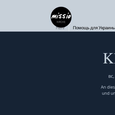
Mehr
Помощь для Украин
K
вс,
An dies
und um