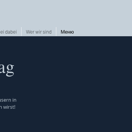
ei dabei
Wer wir sind
Меню
ag
usern in
 wirst!