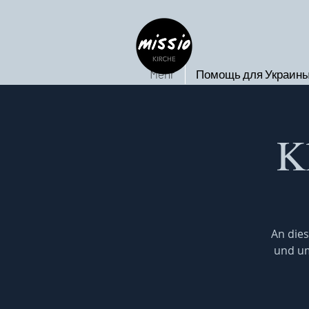
Mehr
Помощь для Украин
K
An dies
und um