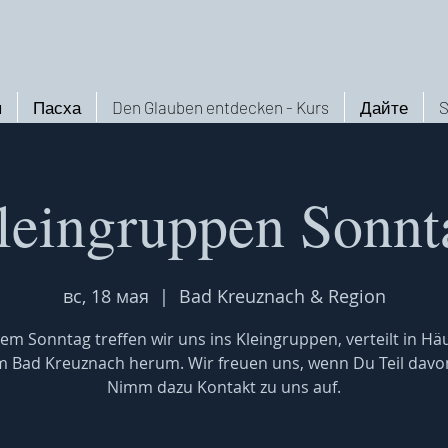
ы
Пасха
Den Glauben entdecken - Kurs
Дайте
S
leingruppen Sonnt
вс, 18 мая
  |  
Bad Kreuznach & Region
em Sonntag treffen wir uns ins Kleingruppen, verteilt in Hä
 Bad Kreuznach herum. Wir freuen uns, wenn Du Teil davon
Nimm dazu Kontakt zu uns auf.