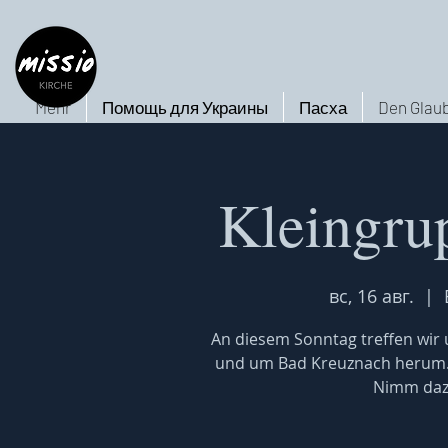
Mehr
Помощь для Украины
Пасха
Den Glaub
Kleingru
вс, 16 авг.
  |  
An diesem Sonntag treffen wir u
und um Bad Kreuznach herum. W
Nimm dazu