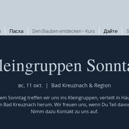
ы
Пасха
Den Glauben entdecken - Kurs
Дайте
S
leingruppen Sonnt
вс, 11 окт.
  |  
Bad Kreuznach & Region
em Sonntag treffen wir uns ins Kleingruppen, verteilt in Hä
 Bad Kreuznach herum. Wir freuen uns, wenn Du Teil davon
Nimm dazu Kontakt zu uns auf.