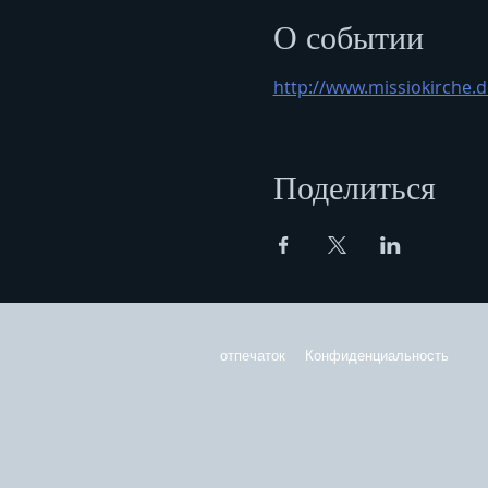
О событии
http://www.missiokirche.d
Поделиться
отпечаток
Конфиденциальность