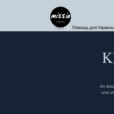
Mehr
Помощь для Украин
K
An dies
und um