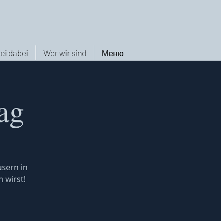
ei dabei
Wer wir sind
Меню
ag
usern in
 wirst!