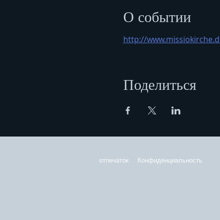
О событии
http://www.missiokirche.d
Поделиться
отпечаток
Конфиденциальность