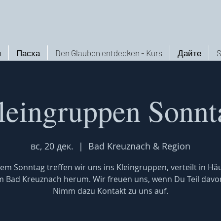
ы
Пасха
Den Glauben entdecken - Kurs
Дайте
S
leingruppen Sonnt
вс, 20 дек.
  |  
Bad Kreuznach & Region
em Sonntag treffen wir uns ins Kleingruppen, verteilt in Hä
 Bad Kreuznach herum. Wir freuen uns, wenn Du Teil davon
Nimm dazu Kontakt zu uns auf.