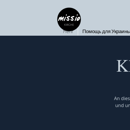
Mehr
Помощь для Украин
K
An dies
und um