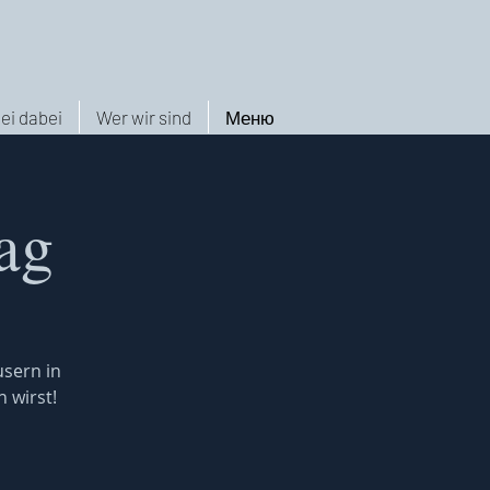
ei dabei
Wer wir sind
Меню
ag
usern in
 wirst!