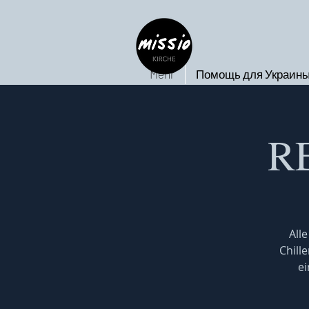
Mehr
Помощь для Украин
RE
All
Chill
ei