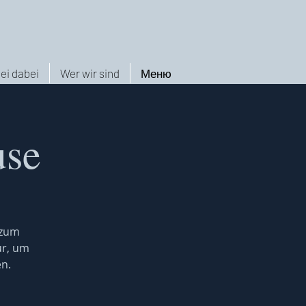
ei dabei
Wer wir sind
Меню
use
 zum
ür, um
en.