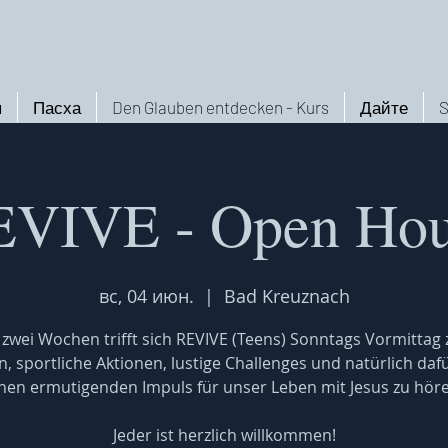
ы
Пасха
Den Glauben entdecken - Kurs
Дайте
S
VIVE - Open Ho
вс, 04 июн.
  |  
Bad Kreuznach
e zwei Wochen trifft sich REVIVE (Teens) Sonntags Vormittag
en, sportliche Aktionen, lustige Challenges und natürlich daf
nen ermutigenden Impuls für unser Leben mit Jesus zu hör
Jeder ist herzlich willkommen!