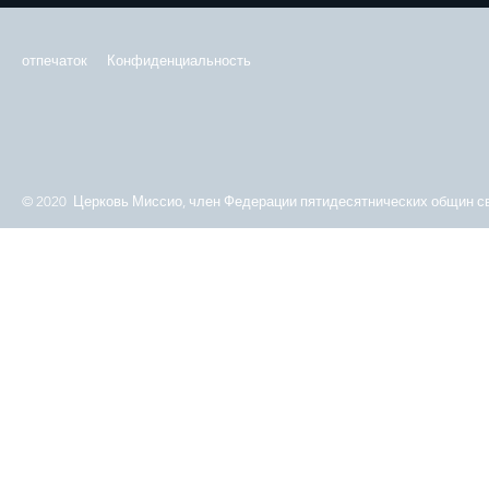
отпечаток
Конфиденциальность
© 2020 Церковь Миссио, член Федерации пятидесятнических общин св