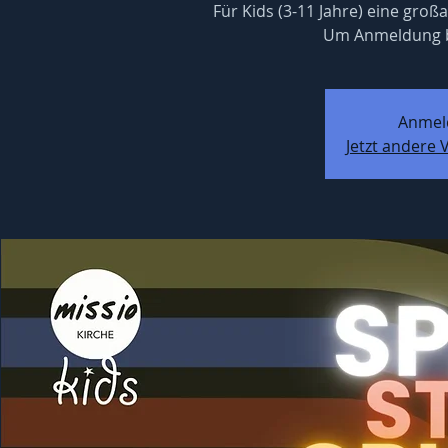
Für Kids (3-11 Jahre) eine groß
Um Anmeldung bi
Anmel
Jetzt andere