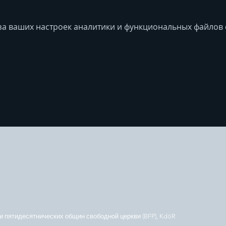
за ваших настроек аналитики и функциональных файлов c
 пятидесятнических общин свободной церкви (BFP), KdöR