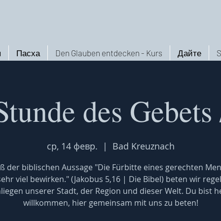
ы
Пасха
Den Glauben entdecken - Kurs
Дайте
S
Stunde des Gebets 
ср, 14 февр.
  |  
Bad Kreuznach
 der biblischen Aussage "Die Fürbitte eines gerechten Me
ehr viel bewirken." (Jakobus 5,16 | Die Bibel) beten wir reg
nliegen unserer Stadt, der Region und dieser Welt. Du bist he
willkommen, hier gemeinsam mit uns zu beten!