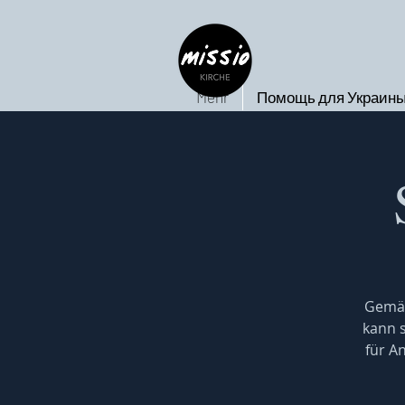
Mehr
Помощь для Украин
Gemäß
kann s
für A