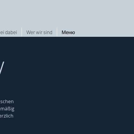
ei dabei
Wer wir sind
Меню
/
nschen
elmäßig
rzlich