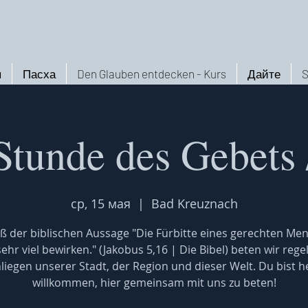
ы
Пасха
Den Glauben entdecken - Kurs
Дайте
S
Stunde des Gebets 
ср, 15 мая
  |  
Bad Kreuznach
 der biblischen Aussage "Die Fürbitte eines gerechten Me
ehr viel bewirken." (Jakobus 5,16 | Die Bibel) beten wir reg
nliegen unserer Stadt, der Region und dieser Welt. Du bist he
willkommen, hier gemeinsam mit uns zu beten!