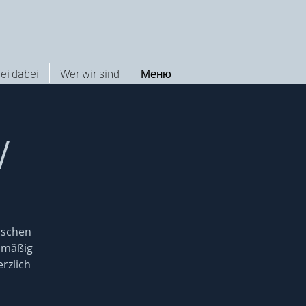
ei dabei
Wer wir sind
Меню
/
nschen
elmäßig
rzlich