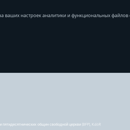
за ваших настроек аналитики и функциональных файлов c
 пятидесятнических общин свободной церкви (BFP), KdöR