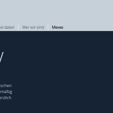
ei dabei
Wer wir sind
Меню
/
nschen
elmäßig
rzlich