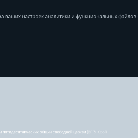
за ваших настроек аналитики и функциональных файлов c
 пятидесятнических общин свободной церкви (BFP), KdöR