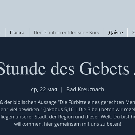
ы
Пасха
Den Glauben entdecken - Kurs
Дайте
S
Stunde des Gebets 
ср, 22 мая
  |  
Bad Kreuznach
 der biblischen Aussage "Die Fürbitte eines gerechten Me
ehr viel bewirken." (Jakobus 5,16 | Die Bibel) beten wir reg
nliegen unserer Stadt, der Region und dieser Welt. Du bist he
willkommen, hier gemeinsam mit uns zu beten!