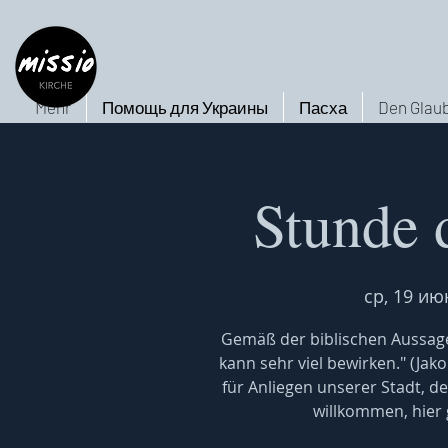
Mehr
Помощь для Украины
Пасха
Den Glaub
Stunde 
ср, 19 ию
Gemäß der biblischen Aussage
kann sehr viel bewirken." (Jak
für Anliegen unserer Stadt, de
willkommen, hier