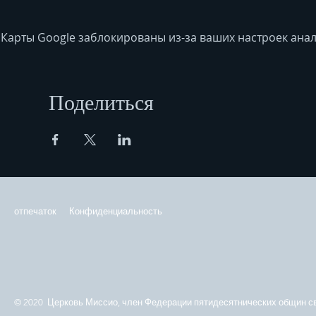
Карты Google заблокированы из-за ваших настроек анал
Поделиться
отпечаток
Конфиденциальность
© 2020 Церковь Миссио, член Федерации пятидесятнических общин св