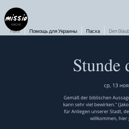
Mehr
Помощь для Украины
Пасха
Den Glaub
Stunde 
ср, 13 ноя
Gemäß der biblischen Aussage
kann sehr viel bewirken." (Jak
für Anliegen unserer Stadt, de
willkommen, hier