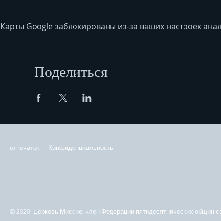
Карты Google заблокированы из-за ваших настроек анал
Поделиться
отпечаток
Конфиденциальность
© 2020 Церковь Миссио, член Федерации пятидесятнических общин св