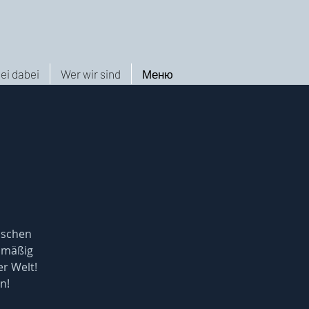
ei dabei
Wer wir sind
Меню
nschen
elmäßig
er Welt!
n!