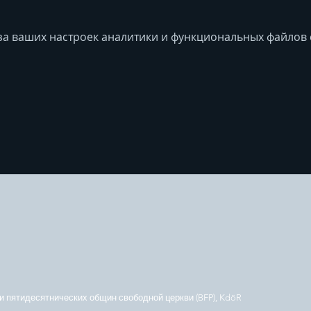
за ваших настроек аналитики и функциональных файлов c
 пятидесятнических общин свободной церкви (BFP), KdöR