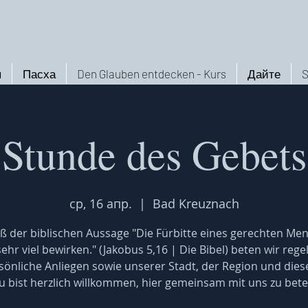
ы
Пасха
Den Glauben entdecken - Kurs
Дайте
S
Stunde des Gebets
ср, 16 апр.
  |  
Bad Kreuznach
 der biblischen Aussage "Die Fürbitte eines gerechten Me
ehr viel bewirken." (Jakobus 5,16 | Die Bibel) beten wir reg
sönliche Anliegen sowie unserer Stadt, der Region und dies
u bist herzlich willkommen, hier gemeinsam mit uns zu bete