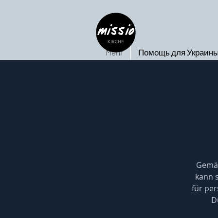
Mehr
Помощь для Украин
Gemäß
kann s
für per
D