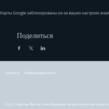
Карты Google заблокированы из-за ваших настроек анал
Поделиться
отпечаток
Конфиденциальность
© 2020 Церковь Миссио, член Федерации пятидесятнических общин св