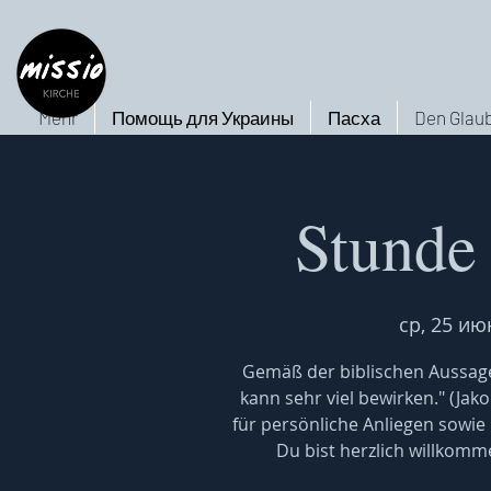
Mehr
Помощь для Украины
Пасха
Den Glaub
Stunde
ср, 25 ию
Gemäß der biblischen Aussage
kann sehr viel bewirken." (Jak
für persönliche Anliegen sowie
Du bist herzlich willkomm