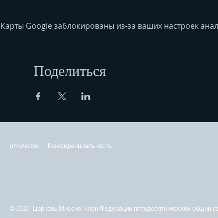
Карты Google заблокированы из-за ваших настроек анал
Поделиться
отпечаток
Конфиденциальность
© 2020 Церковь Миссио, член Федерации пятидесятнических общин св