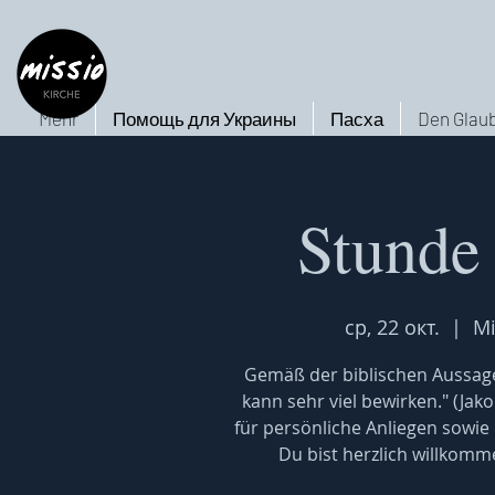
Mehr
Помощь для Украины
Пасха
Den Glaub
Stunde
ср, 22 окт.
  |  
Mi
Gemäß der biblischen Aussage
kann sehr viel bewirken." (Jak
für persönliche Anliegen sowie
Du bist herzlich willkomm