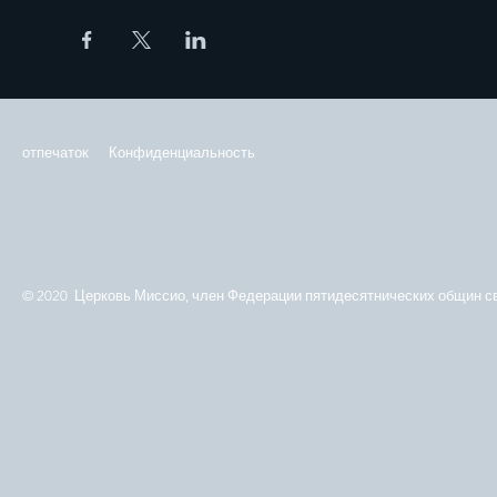
отпечаток
Конфиденциальность
© 2020 Церковь Миссио, член Федерации пятидесятнических общин св