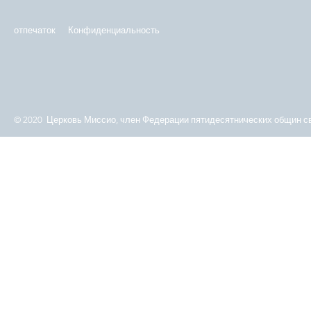
отпечаток
Конфиденциальность
© 2020 Церковь Миссио, член Федерации пятидесятнических общин св