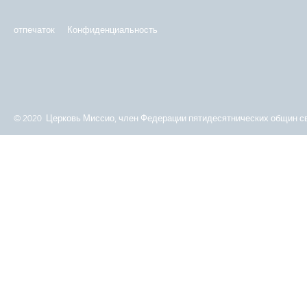
отпечаток
Конфиденциальность
© 2020 Церковь Миссио, член Федерации пятидесятнических общин св