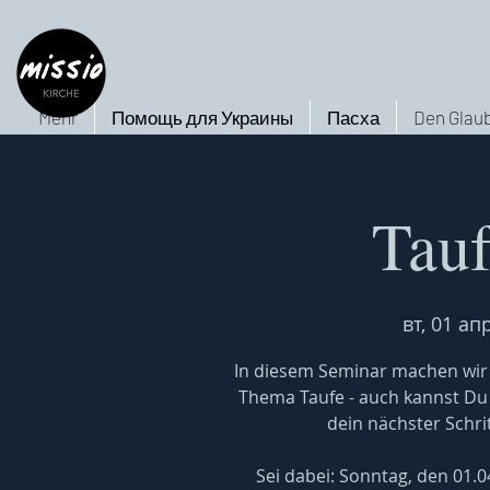
Mehr
Помощь для Украины
Пасха
Den Glaub
Tau
вт, 01 апр
In diesem Seminar machen wir 
Thema Taufe - auch kannst Du h
dein nächster Schritt
Sei dabei: Sonntag, den 01.0