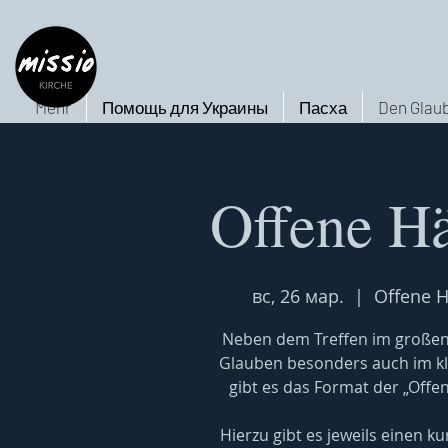
Mehr
Помощь для Украины
Пасха
Den Glaub
Offene H
вс, 26 мар.
  |  
Offene H
Neben dem Treffen im großen
Glauben besonders auch im k
gibt es das Format der „Offe
Hierzu gibt es jeweils einen 