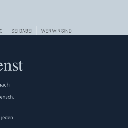
.0
SEI DABEI
WER WIR SIND
enst
nach
Mensch.
 jeden