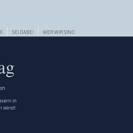
.0
SEI DABEI
WER WIR SIND
ag
on
usern in
 wirst!