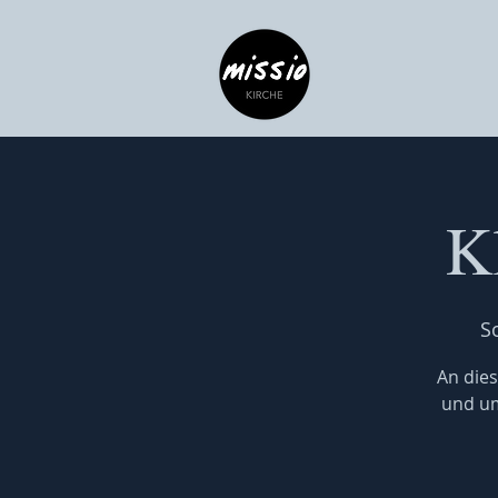
K
So
An dies
und um