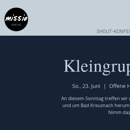
SHOUT-KONFE
Kleingru
So., 23. Juni
  |  
Offene 
An diesem Sonntag treffen wir u
und um Bad Kreuznach herum. W
Nimm dazu