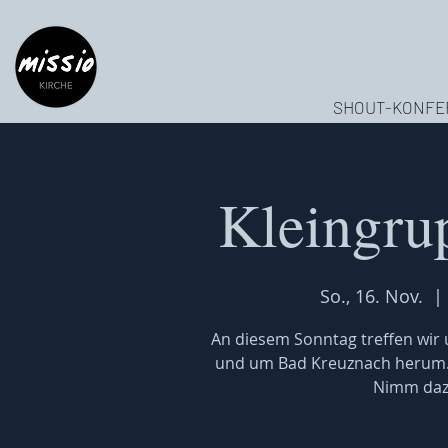
SHOUT-KONFE
Kleingru
So., 16. Nov.
  | 
An diesem Sonntag treffen wir u
und um Bad Kreuznach herum. W
Nimm dazu