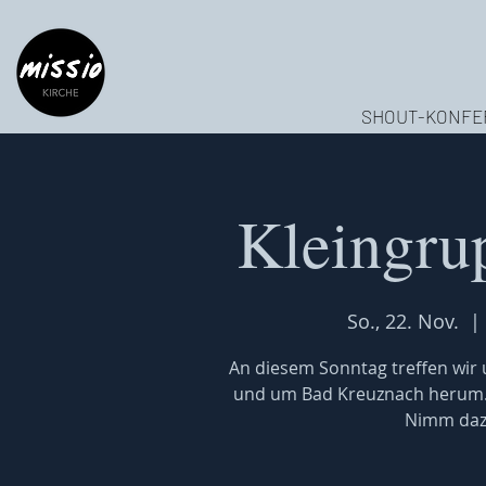
SHOUT-KONFE
Kleingru
So., 22. Nov.
  | 
An diesem Sonntag treffen wir u
und um Bad Kreuznach herum. W
Nimm dazu