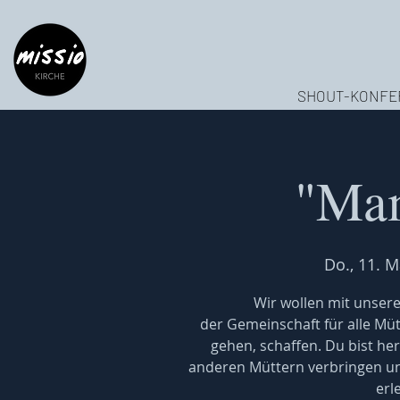
SHOUT-KONFE
"Mam
Do., 11. M
Wir wollen mit unser
der Gemeinschaft für alle Mütt
gehen, schaffen. Du bist he
anderen Müttern verbringen und
erl