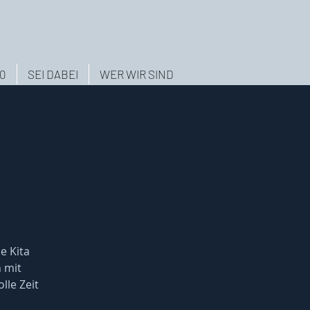
.0
SEI DABEI
WER WIR SIND
e Kita
h mit
lle Zeit