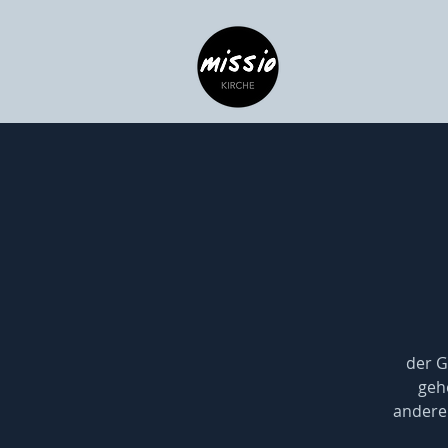
der G
gehe
anderen