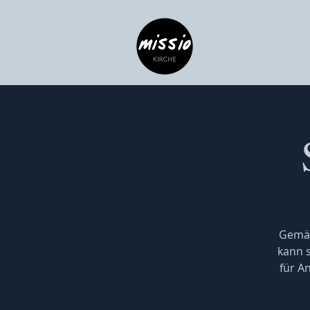
Gemäß
kann s
für A