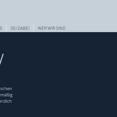
.0
SEI DABEI
WER WIR SIND
/
nschen
elmäßig
rzlich